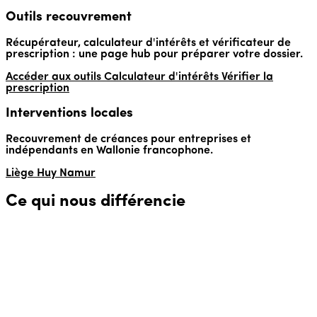
Outils recouvrement
Récupérateur, calculateur d'intérêts et vérificateur de
prescription : une page hub pour préparer votre dossier.
Accéder aux outils
Calculateur d'intérêts
Vérifier la
prescription
Interventions locales
Recouvrement de créances pour entreprises et
indépendants en Wallonie francophone.
Liège
Huy
Namur
Ce qui nous différencie
⚡ Rapidité
Traitement de votre demande sous 48h. Première mise en
demeure envoyée immédiatement après validation.
💶 Transparence tarifaire