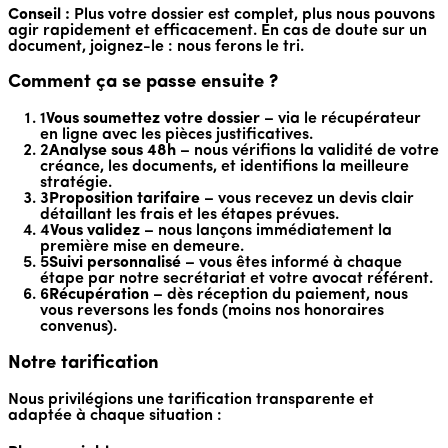
Conseil :
Plus votre dossier est complet, plus nous pouvons
agir rapidement et efficacement. En cas de doute sur un
document, joignez-le : nous ferons le tri.
Comment ça se passe ensuite ?
1
Vous soumettez votre dossier
– via le récupérateur
en ligne avec les pièces justificatives.
2
Analyse sous 48h
– nous vérifions la validité de votre
créance, les documents, et identifions la meilleure
stratégie.
3
Proposition tarifaire
– vous recevez un devis clair
détaillant les frais et les étapes prévues.
4
Vous validez
– nous lançons immédiatement la
première mise en demeure.
5
Suivi personnalisé
– vous êtes informé à chaque
étape par notre secrétariat et votre avocat référent.
6
Récupération
– dès réception du paiement, nous
vous reversons les fonds (moins nos honoraires
convenus).
Notre tarification
Nous privilégions une tarification transparente et
adaptée à chaque situation :