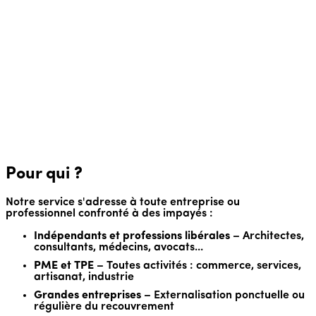
Vous connaissez le coût avant de commencer. Pas de frais
cachés, pas de mauvaises surprises.
📊 Suivi par le cabinet
Vous êtes informé à chaque étape importante du dossier
par notre secrétariat et votre avocat référent : analyse,
mise en demeure, réaction du débiteur et suite éventuelle.
🎯 Expertise juridique
Avocats spécialisés en droit commercial et recouvrement.
Procédure judiciaire si nécessaire.
Pour qui ?
Notre service s'adresse à toute entreprise ou
professionnel confronté à des impayés :
Indépendants et professions libérales
– Architectes,
consultants, médecins, avocats...
PME et TPE
– Toutes activités : commerce, services,
artisanat, industrie
Grandes entreprises
– Externalisation ponctuelle ou
régulière du recouvrement