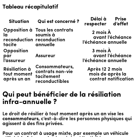
Tableau récapitulatif
Délai à
Prise
Situation
Qui est concerné ?
respecter
d’effet
Opposition à
Tous les contrats
2 mois
À
la
soumis à
avant
l’échéance
reconduction
reconduction
l’échéance
annuelle
tacite
annuelle
Opposition
3 mois
À
par
Assureur
avant
l’échéance
l’assureur
l’échéance
annuelle
Consommateurs,
Résiliation à
Après 12
2 mois
contrats non-vie
tout moment
mois de
après la
tacitement
après un an
contrat
notification
reconductibles
Qui peut bénéficier de la résiliation
infra-annuelle ?
Le droit de résilier à tout moment après un an vise les
consommateurs
, c’est-à-dire les personnes physiques qui
agissent à des fins privées.
Pour un contrat à usage mixte, par exemple un véhicule