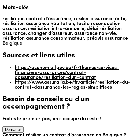
Mots-clés
résiliation contrat d’assurance, résilier assurance auto,
résiliation assurance habitation, tacite reconduction
assurance, résiliation infra-annuelle, délai résiliation
assurance, changer d’assureur, assurance non-vie,
résiliation assurance consommateur, préavis assurance
Belgique
Sources et liens utiles
https://economie.fgov.be/fr/themes/services-
financiers/assurances/contrat-
dassurance/resiliation-dun-contrat
https://www.assuralia.be/fr/article/resiliation-du-
contrat-dassurance-les-regles-simplifiees
Besoin de conseils ou d'un
accompagnement ?
Faîtes le premier pas, on s'occupe du reste !
Démarrer
Comment résilier un contrat d’assurance en Belgique ?