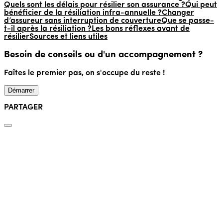
Quels sont les délais pour résilier son assurance ?
Qui peut
bénéficier de la résiliation infra-annuelle ?
Changer
d’assureur sans interruption de couverture
Que se passe-
t-il après la résiliation ?
Les bons réflexes avant de
résilier
Sources et liens utiles
Besoin de conseils ou d'un accompagnement ?
Faîtes le premier pas, on s'occupe du reste !
Démarrer
PARTAGER