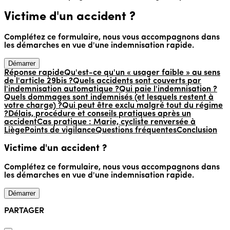
Victime d'un accident ?
Complétez ce formulaire, nous vous accompagnons dans
les démarches en vue d'une indemnisation rapide.
Démarrer
Réponse rapide
Qu'est-ce qu'un « usager faible » au sens
de l'article 29bis ?
Quels accidents sont couverts par
l'indemnisation automatique ?
Qui paie l'indemnisation ?
Quels dommages sont indemnisés (et lesquels restent à
votre charge) ?
Qui peut être exclu malgré tout du régime
?
Délais, procédure et conseils pratiques après un
accident
Cas pratique : Marie, cycliste renversée à
Liège
Points de vigilance
Questions fréquentes
Conclusion
Victime d'un accident ?
Complétez ce formulaire, nous vous accompagnons dans
les démarches en vue d'une indemnisation rapide.
Démarrer
PARTAGER