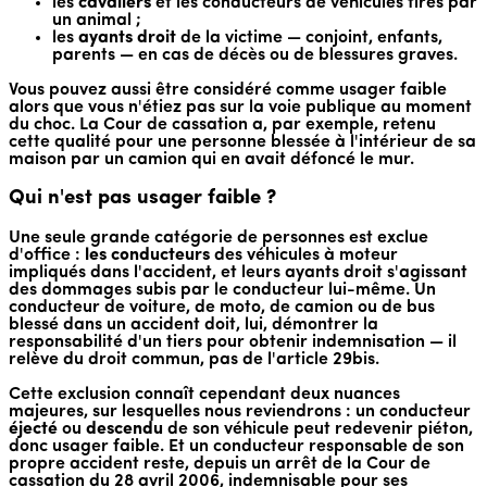
les
cavaliers
et les conducteurs de véhicules tirés par
un animal ;
les
ayants droit
de la victime — conjoint, enfants,
parents — en cas de décès ou de blessures graves.
Vous pouvez aussi être considéré comme usager faible
alors que vous n'étiez pas sur la voie publique au moment
du choc. La Cour de cassation a, par exemple, retenu
cette qualité pour une personne blessée à l'intérieur de sa
maison par un camion qui en avait défoncé le mur.
Qui n'est pas usager faible ?
Une seule grande catégorie de personnes est exclue
d'office :
les conducteurs
des véhicules à moteur
impliqués dans l'accident, et leurs ayants droit s'agissant
des dommages subis par le conducteur lui-même. Un
conducteur de voiture, de moto, de camion ou de bus
blessé dans un accident doit, lui, démontrer la
responsabilité d'un tiers pour obtenir indemnisation — il
relève du droit commun, pas de l'article 29bis.
Cette exclusion connaît cependant deux nuances
majeures, sur lesquelles nous reviendrons : un conducteur
éjecté
ou
descendu
de son véhicule peut redevenir piéton,
donc usager faible. Et un conducteur responsable de son
propre accident reste, depuis un arrêt de la Cour de
cassation du 28 avril 2006, indemnisable pour ses