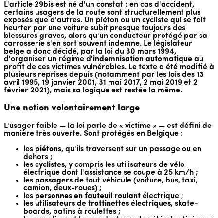
L'article 29bis est né d'un constat : en cas d'accident,
certains usagers de la route sont structurellement plus
exposés que d'autres. Un piéton ou un cycliste qui se fait
heurter par une voiture subit presque toujours des
blessures graves, alors qu'un conducteur protégé par sa
carrosserie s'en sort souvent indemne. Le législateur
belge a donc décidé, par la loi du 30 mars 1994,
d'organiser un régime d'
indemnisation automatique
au
profit de ces victimes vulnérables. Le texte a été modifié à
plusieurs reprises depuis (notamment par les lois des 13
avril 1995, 19 janvier 2001, 31 mai 2017, 2 mai 2019 et 2
février 2021), mais sa logique est restée la même.
Une notion volontairement large
L'usager faible — la loi parle de « victime » — est défini de
manière très ouverte. Sont protégés en Belgique :
les
piétons
, qu'ils traversent sur un passage ou en
dehors ;
les
cyclistes
, y compris les utilisateurs de vélo
électrique dont l'assistance se coupe à 25 km/h ;
les
passagers
de tout véhicule (voiture, bus, taxi,
camion, deux-roues) ;
les
personnes en fauteuil roulant
électrique ;
les
utilisateurs de trottinettes électriques
, skate-
boards, patins à roulettes ;