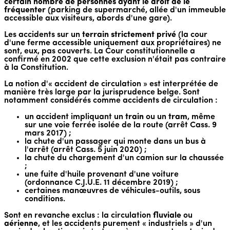
certain nombre de personnes ayant le droit de le
fréquenter
(parking de supermarché, allée d'un immeuble
accessible aux visiteurs, abords d'une gare).
Les accidents sur un
terrain strictement privé
(la cour
d'une ferme accessible uniquement aux propriétaires) ne
sont, eux, pas couverts. La Cour constitutionnelle a
confirmé en 2002 que cette exclusion n'était pas contraire
à la Constitution.
La notion d'« accident de circulation » est interprétée de
manière très large par la jurisprudence belge. Sont
notamment considérés comme accidents de circulation :
un accident impliquant un
train
ou un
tram
, même
sur une voie ferrée isolée de la route (arrêt Cass. 9
mars 2017) ;
la chute d'un passager qui monte dans un bus à
l'arrêt (arrêt Cass. 5 juin 2020) ;
la chute du chargement d'un camion sur la chaussée
;
une fuite d'huile provenant d'une voiture
(ordonnance C.J.U.E. 11 décembre 2019) ;
certaines manœuvres de véhicules-outils, sous
conditions.
Sont en revanche exclus : la circulation
fluviale
ou
aérienne
, et les accidents purement « industriels » d'un