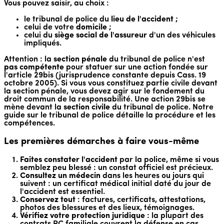
Vous pouvez saisir, au choix :
le tribunal de police du
lieu de l'accident
;
celui de votre
domicile
;
celui du
siège social de l'assureur
d'un des véhicules
impliqués.
Attention : la
section pénale
du tribunal de police n'est
pas compétente
pour statuer sur une action fondée sur
l'article 29bis (jurisprudence constante depuis Cass. 19
octobre 2005). Si vous vous constituez partie civile devant
la section pénale, vous devez agir sur le fondement du
droit commun de la responsabilité. Une action 29bis se
mène devant la
section civile
du tribunal de police. Notre
guide sur le tribunal de police détaille la procédure et les
compétences.
Les premières démarches à faire vous-même
Faites constater l'accident
par la police, même si vous
semblez peu blessé : un constat officiel est précieux.
Consultez un médecin
dans les heures ou jours qui
suivent : un certificat médical initial daté du jour de
l'accident est essentiel.
Conservez tout
: factures, certificats, attestations,
photos des blessures et des lieux, témoignages.
Vérifiez votre protection juridique
: la plupart des
contrats RC familiale couvrent la défense en cas