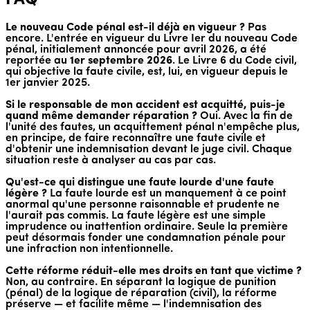
FAQ
Le nouveau Code pénal est-il déjà en vigueur ?
Pas
encore. L'entrée en vigueur du Livre Ier du nouveau Code
pénal, initialement annoncée pour avril 2026, a été
reportée au
1er septembre 2026
. Le Livre 6 du Code civil,
qui objective la faute civile, est, lui, en vigueur depuis le
1er janvier 2025.
Si le responsable de mon accident est acquitté, puis-je
quand même demander réparation ?
Oui. Avec la fin de
l'unité des fautes, un acquittement pénal n'empêche plus,
en principe, de faire reconnaître une faute civile et
d'obtenir une indemnisation devant le juge civil. Chaque
situation reste à analyser au cas par cas.
Qu'est-ce qui distingue une faute lourde d'une faute
légère ?
La faute lourde est un manquement à ce point
anormal qu'une personne raisonnable et prudente ne
l'aurait pas commis. La faute légère est une simple
imprudence ou inattention ordinaire. Seule la première
peut désormais fonder une condamnation pénale pour
une infraction non intentionnelle.
Cette réforme réduit-elle mes droits en tant que victime ?
Non, au contraire. En séparant la logique de punition
(pénal) de la logique de réparation (civil), la réforme
préserve — et facilite même — l'indemnisation des