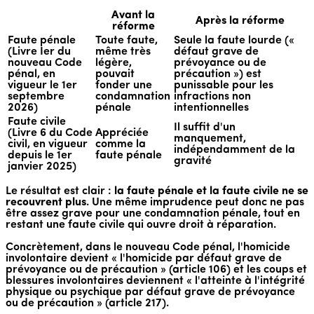
Avant la
Après la réforme
réforme
Faute pénale
Toute faute,
Seule la faute lourde («
(Livre Ier du
même très
défaut grave de
nouveau Code
légère,
prévoyance ou de
pénal, en
pouvait
précaution ») est
vigueur le 1er
fonder une
punissable pour les
septembre
condamnation
infractions non
2026)
pénale
intentionnelles
Faute civile
Il suffit d'un
(Livre 6 du Code
Appréciée
manquement,
civil, en vigueur
comme la
indépendamment de la
depuis le 1er
faute pénale
gravité
janvier 2025)
Le résultat est clair :
la faute pénale et la faute civile ne se
recouvrent plus
. Une même imprudence peut donc ne pas
être assez grave pour une condamnation pénale, tout en
restant une faute civile qui ouvre droit à réparation.
Concrètement, dans le nouveau Code pénal, l'homicide
involontaire devient « l'homicide par défaut grave de
prévoyance ou de précaution » (article 106) et les coups et
blessures involontaires deviennent « l'atteinte à l'intégrité
physique ou psychique par défaut grave de prévoyance
ou de précaution » (article 217).