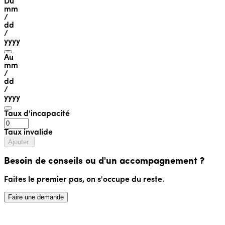
Du
mm
/
dd
/
yyyy
Au
mm
/
dd
/
yyyy
Taux d'incapacité
Taux invalide
Ajouter
Besoin de conseils ou d'un accompagnement ?
Faites le premier pas, on s'occupe du reste.
Faire une demande