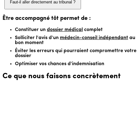
Faut-il aller directement au tribunal ?
Être accompagné tôt permet de :
Constituer un
dossier médical
complet
Solliciter l'avis d'un
médecin-conseil indépendant
au
bon moment
Éviter les erreurs qui pourraient compromettre votre
dossier
Optimiser vos chances d'indemnisation
Ce que nous faisons concrètement
📋 Analyse de votre situation
Dès votre premier contact, nous analysons votre situation
et vous expliquons vos options.
👨‍⚕️ Médecin-conseil indépendant
Nous vous aidons à choisir un médecin-conseil spécialisé.