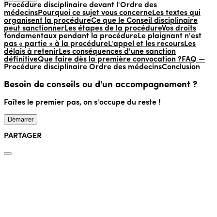
Procédure disciplinaire devant l'Ordre des
médecins
Pourquoi ce sujet vous concerne
Les textes qui
organisent la procédure
Ce que le Conseil disciplinaire
peut sanctionner
Les étapes de la procédure
Vos droits
fondamentaux pendant la procédure
Le plaignant n'est
pas « partie » à la procédure
L'appel et les recours
Les
délais à retenir
Les conséquences d'une sanction
définitive
Que faire dès la première convocation ?
FAQ —
Procédure disciplinaire Ordre des médecins
Conclusion
Besoin de conseils ou d'un accompagnement ?
Faîtes le premier pas, on s'occupe du reste !
Démarrer
PARTAGER