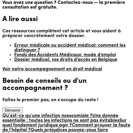
Vous avez une question ? Contactez-nous — la première
consultation est gratuite.
A lire aussi
Ces ressources complètent cet article et vous aident à
préparer concrètement votre dossier.
Erreur médicale ou accident médical: comment les
distinguer ?
Fonds des Accidents Médicaux: mode d’emploi
Dossier médical: vos droits d’accès en Belgique
Voir notre accompagnement en droit médical
Besoin de conseils ou d'un
accompagnement ?
Faîtes le premier pas, on s'occupe du reste !
Démarrer
Qu'est-ce qu'une infection nosocomiale ?
Une donnée
essentielle : toutes les infections ne sont pas évitables
Sur
quel fondement juridique agir ?
Comment prouver la faute
de l'hôpital ?
Quels préjudices pouvez-vous faire