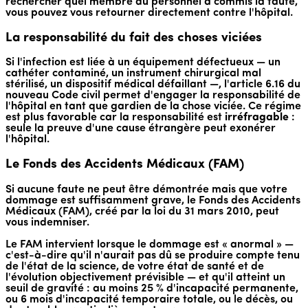
rechercher quel membre du personnel a commis la faute,
vous pouvez vous retourner directement contre l'hôpital.
La responsabilité du fait des choses viciées
Si l'infection est liée à un équipement défectueux — un
cathéter contaminé, un instrument chirurgical mal
stérilisé, un dispositif médical défaillant —, l'article 6.16 du
nouveau Code civil permet d'engager la responsabilité de
l'hôpital en tant que gardien de la chose viciée. Ce régime
est plus favorable car la responsabilité est
irréfragable
:
seule la preuve d'une cause étrangère peut exonérer
l'hôpital.
Le Fonds des Accidents Médicaux (FAM)
Si aucune faute ne peut être démontrée mais que votre
dommage est suffisamment grave, le Fonds des Accidents
Médicaux (FAM), créé par la loi du 31 mars 2010, peut
vous indemniser.
Le FAM intervient lorsque le dommage est « anormal » —
c'est-à-dire qu'il n'aurait pas dû se produire compte tenu
de l'état de la science, de votre état de santé et de
l'évolution objectivement prévisible — et qu'il atteint un
seuil de gravité : au moins 25 % d'incapacité permanente,
ou 6 mois d'incapacité temporaire totale, ou le décès, ou