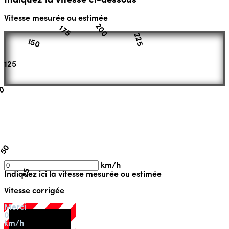
Indiquez la vitesse ci-dessous
Vitesse mesurée ou estimée
200
175
225
150
125
00
5
50
km/h
25
Indiquez ici la vitesse mesurée ou estimée
Vitesse corrigée
Merci
0
km/h