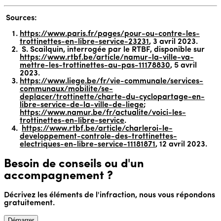
Sources:
https://www.paris.fr/pages/pour-ou-contre-les-
trottinettes-en-libre-service-23231
, 3 avril 2023.
S. Scailquin, interrogée par le RTBF, disponible sur
https://www.rtbf.be/article/namur-la-ville-va-
mettre-les-trottinettes-au-pas-11178830
, 5 avril
2023.
https://www.liege.be/fr/vie-communale/services-
communaux/mobilite/se-
deplacer/trottinette/charte-du-cyclopartage-en-
libre-service-de-la-ville-de-liege
;
https://www.namur.be/fr/actualite/voici-les-
trottinettes-en-libre-service
.
https://www.rtbf.be/article/charleroi-le-
developpement-controle-des-trottinettes-
electriques-en-libre-service-11181871
, 12 avril 2023.
Besoin de conseils ou d'un
accompagnement ?
Décrivez les éléments de l'infraction, nous vous répondons
gratuitement.
Démarrer