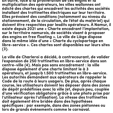
En outre, face à la prolifération de ces engins et la
multiplication des opérateurs, les villes wallonnes ont
édicté des chartes qui encadrent les activités des sociétés
installant des trottinettes électriques sur leur territoire.
Elles prévoient des conditions (notamment au niveau du
stationnement, de la circulation, de l’état du matériel) qui
doivent être respectées par lesdits opérateurs. À Namur, il
existe depuis 2021 une « Charte encadrant l’implantation,
sur le territoire namurois, de sociétés visant à proposer
des engins en free floating ». La ville de Liège dispose
dans la même idée d’une « Charte du cyclopartage en
libre-service ». Ces chartes sont disponibles sur leurs sites
(3).
La ville de Charleroi a décidé, à contrecourant, de valider
l’expansion de 250 trottinettes en libre-service dans son
centre-ville (4). Mais pas sans encadrement : la ville
dispose également d’une charte limitant le à 3
opérateurs, et jusqu’à 1.500 trottinettes en libre-service.
Les autorités demandent aux opérateurs de rappeler le
Code de la route à leurs usagers. De plus, après chaque
course, les utilisateurs doivent les déposer dans des zones
de dépôt prédéfinies avec la ville (et, depuis peu, couplée
d’une vérification obligatoire grâce à une photo prise par
l’utilisateur après l’utilisation). La vitesse des trottinettes
doit également être bridée dans des hypothèses
spécifiques : par exemple, dans des zones piétonnes ou
lors de grands évènements comme le carnaval.