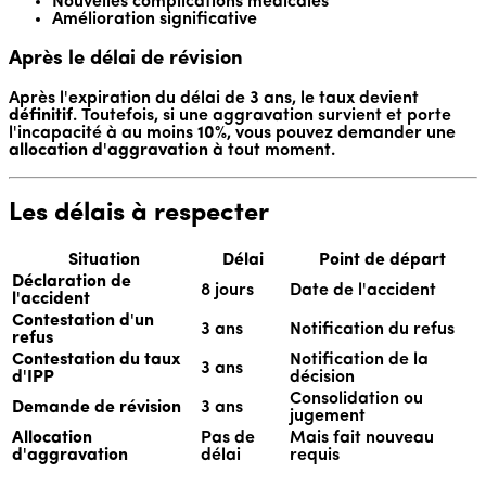
Nouvelles complications médicales
Amélioration significative
Après le délai de révision
Après l'expiration du délai de 3 ans, le taux devient
définitif
. Toutefois, si une aggravation survient et porte
l'incapacité à au moins
10%
, vous pouvez demander une
allocation d'aggravation
à tout moment.
Les délais à respecter
Situation
Délai
Point de départ
Déclaration de
8 jours
Date de l'accident
l'accident
Contestation d'un
3 ans
Notification du refus
refus
Contestation du taux
Notification de la
3 ans
d'IPP
décision
Consolidation ou
Demande de révision
3 ans
jugement
Allocation
Pas de
Mais fait nouveau
d'aggravation
délai
requis