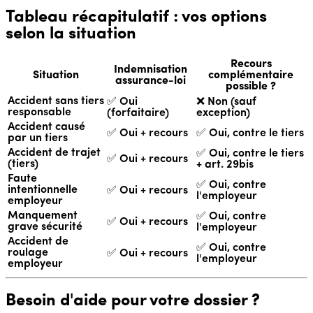
Tableau récapitulatif : vos options
selon la situation
Recours
Indemnisation
Situation
complémentaire
assurance-loi
possible ?
Accident sans tiers
✅ Oui
❌ Non (sauf
responsable
(forfaitaire)
exception)
Accident causé
✅ Oui + recours
✅ Oui, contre le tiers
par un tiers
Accident de trajet
✅ Oui, contre le tiers
✅ Oui + recours
(tiers)
+ art. 29bis
Faute
✅ Oui, contre
intentionnelle
✅ Oui + recours
l'employeur
employeur
Manquement
✅ Oui, contre
✅ Oui + recours
grave sécurité
l'employeur
Accident de
✅ Oui, contre
roulage
✅ Oui + recours
l'employeur
employeur
Besoin d'aide pour votre dossier ?