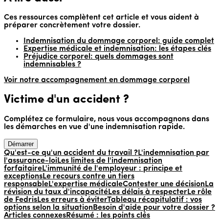
Ces ressources complètent cet article et vous aident à
préparer concrètement votre dossier.
Indemnisation du dommage corporel: guide complet
Expertise médicale et indemnisation: les étapes clés
Préjudice corporel: quels dommages sont
indemnisables ?
Voir notre accompagnement en dommage corporel
Victime d'un accident ?
Complétez ce formulaire, nous vous accompagnons dans
les démarches en vue d'une indemnisation rapide.
Démarrer
Qu'est-ce qu'un accident du travail ?
L'indemnisation par
l'assurance-loi
Les limites de l'indemnisation
forfaitaire
L'immunité de l'employeur : principe et
exceptions
Le recours contre un tiers
responsable
L'expertise médicale
Contester une décision
La
révision du taux d'incapacité
Les délais à respecter
Le rôle
de Fedris
Les erreurs à éviter
Tableau récapitulatif : vos
options selon la situation
Besoin d'aide pour votre dossier ?
Articles connexes
Résumé : les points clés