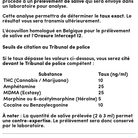
procède à un
prélèvement de salive
qui sera envoyé dans
un laboratoire pour analyse.
Cette analyse permettra de déterminer le
taux exact
. Le
résultat vous sera transmis ultérieurement.
L'écouvillon homologué en Belgique pour le prélèvement
de salive est l'
Orasure Intercept I2
.
Seuils de citation au Tribunal de police
Si le taux dépasse les valeurs ci-dessous, vous serez
cité
devant le Tribunal de police
compétent :
Substance
Taux (ng/ml)
THC (Cannabis / Marijuana)
10
Amphétamine
25
MDMA (Ecstasy)
25
Morphine ou 6-acétylmorphine (Héroïne)
5
Cocaïne ou Benzoylecgonine
10
À noter
: La quantité de salive prélevée (2 à 3 ml) permet
une
contre-expertise
. Le prélèvement sera donc conservé
par le laboratoire.