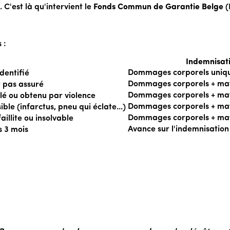
 C'est là qu'intervient le
Fonds Commun de Garantie Belge
(
 :
Indemnisat
Dommages corporels uniq
dentifié
Dommages corporels + mat
t pas assuré
Dommages corporels + mat
olé ou obtenu par violence
Dommages corporels + mat
ble (infarctus, pneu qui éclate...)
Dommages corporels + mat
illite ou insolvable
Avance sur l'indemnisation
s 3 mois