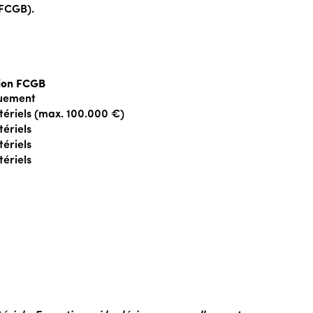
FCGB).
ion FCGB
uement
ériels (max. 100.000 €)
ériels
ériels
ériels