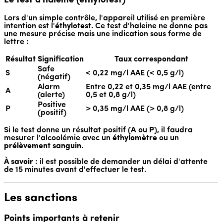
Le test d'haleine (éthylotest)
Lors d'un simple contrôle, l'appareil utilisé en première
intention est l'
éthylotest
. Ce test d'haleine ne donne pas
une mesure précise mais une indication sous forme de
lettre :
Résultat
Signification
Taux correspondant
Safe
S
< 0,22 mg/l AAE (< 0,5 g/l)
(négatif)
Alarm
Entre 0,22 et 0,35 mg/l AAE (entre
A
(alerte)
0,5 et 0,8 g/l)
Positive
P
> 0,35 mg/l AAE (> 0,8 g/l)
(positif)
Si le test donne un résultat positif (
A
ou
P
), il faudra
mesurer l'alcoolémie avec un
éthylomètre
ou un
prélèvement sanguin
.
À savoir
: il est possible de demander un délai d'attente
de 15 minutes avant d'effectuer le test.
Les sanctions
Points importants à retenir